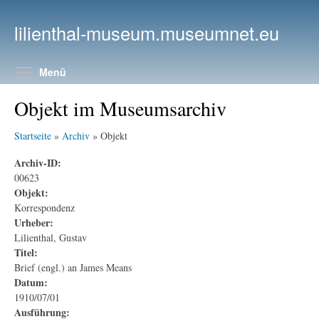
Direkt zum Inhalt
lilienthal-museum.museumnet.eu
Menüsichtbarkeit umschalten
Menü
Objekt im Museumsarchiv
Startseite
»
Archiv
» Objekt
Archiv-ID:
00623
Objekt:
Korrespondenz
Urheber:
Lilienthal, Gustav
Titel:
Brief (engl.) an James Means
Datum:
1910/07/01
Ausführung: