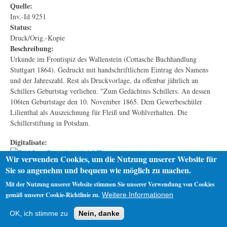
Quelle:
Inv.-Id 9251
Status:
Druck/Orig.-Kopie
Beschreibung:
Urkunde im Frontispiz des Wallenstein (Cottasche Buchhandlung
Stuttgart 1864). Gedruckt mit handschriftlichem Eintrag des Namens
und der Jahreszahl. Rest als Druckvorlage, da offenbar jährlich an
Schillers Geburtstag verliehen. "Zum Gedächtnis Schillers. An dessen
106ten Geburtstage den 10. November 1865. Dem Gewerbeschüler
Lilienthal als Auszeichnung für Fleiß und Wohlverhalten. Die
Schillerstiftung in Potsdam.
Digitalisate:
Digitalisat (1,1 MB)
Wir verwenden Cookies, um die Nutzung unserer Website für
Sie so angenehm und bequem wie möglich zu machen.
Mit der Nutzung unserer Website stimmen Sie unserer Verwendung von Cookies
gemäß unserer Cookie-Richtlinie zu.
Weitere Informationen
Startseite
Datenschutz
Impressum
OK, ich stimme zu
Nein, danke