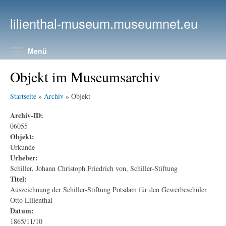
Direkt zum Inhalt
lilienthal-museum.museumnet.eu
Menüsichtbarkeit umschalten
Menü
Objekt im Museumsarchiv
Startseite
»
Archiv
» Objekt
Archiv-ID:
06055
Objekt:
Urkunde
Urheber:
Schiller, Johann Christoph Friedrich von, Schiller-Stiftung
Titel:
Auszeichnung der Schiller-Stiftung Potsdam für den Gewerbeschüler
Otto Lilienthal
Datum:
1865/11/10