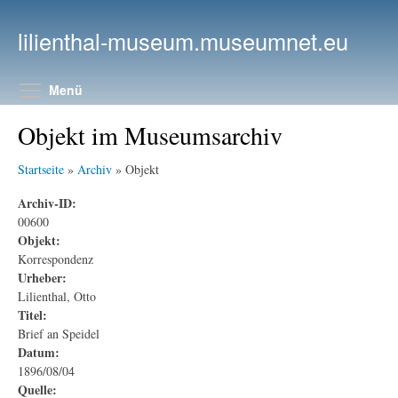
Direkt zum Inhalt
lilienthal-museum.museumnet.eu
Menüsichtbarkeit umschalten
Menü
Objekt im Museumsarchiv
Startseite
»
Archiv
» Objekt
Archiv-ID:
00600
Objekt:
Korrespondenz
Urheber:
Lilienthal, Otto
Titel:
Brief an Speidel
Datum:
1896/08/04
Quelle: