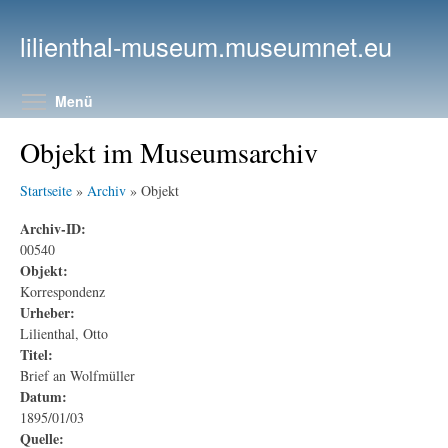
Direkt zum Inhalt
lilienthal-museum.museumnet.eu
Menüsichtbarkeit umschalten
Menü
Objekt im Museumsarchiv
Startseite
»
Archiv
» Objekt
Archiv-ID:
00540
Objekt:
Korrespondenz
Urheber:
Lilienthal, Otto
Titel:
Brief an Wolfmüller
Datum:
1895/01/03
Quelle: