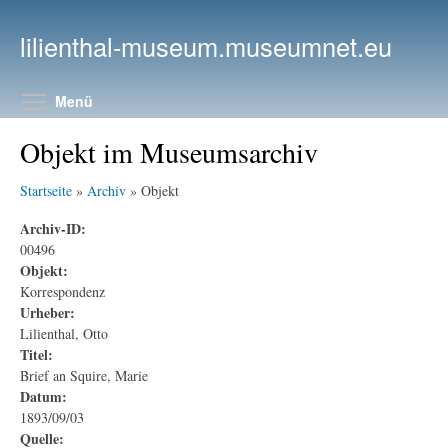
Direkt zum Inhalt
lilienthal-museum.museumnet.eu
Menüsichtbarkeit umschalten
Menü
Objekt im Museumsarchiv
Startseite
»
Archiv
» Objekt
Archiv-ID:
00496
Objekt:
Korrespondenz
Urheber:
Lilienthal, Otto
Titel:
Brief an Squire, Marie
Datum:
1893/09/03
Quelle: