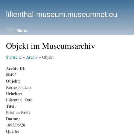
Direkt zum Inhalt
lilienthal-museum.museumnet.eu
Menüsichtbarkeit umschalten
Menü
Objekt im Museumsarchiv
Startseite
»
Archiv
» Objekt
Archiv-ID:
00492
Objekt:
Korrespondenz
Urheber:
Lilienthal, Otto
Titel:
Brief an Kreiß
Datum:
1893/06/28
Quelle: