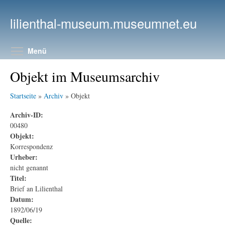
Direkt zum Inhalt
lilienthal-museum.museumnet.eu
Menüsichtbarkeit umschalten
Menü
Objekt im Museumsarchiv
Startseite
»
Archiv
» Objekt
Archiv-ID:
00480
Objekt:
Korrespondenz
Urheber:
nicht genannt
Titel:
Brief an Lilienthal
Datum:
1892/06/19
Quelle: