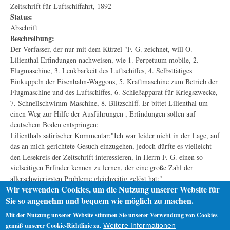
Zeitschrift für Luftschiffahrt, 1892
Status:
Abschrift
Beschreibung:
Der Verfasser, der nur mit dem Kürzel "F. G. zeichnet, will O.
Lilienthal Erfindungen nachweisen, wie 1. Perpetuum mobile, 2.
Flugmaschine, 3. Lenkbarkeit des Luftschiffes, 4. Selbsttätiges
Einkuppeln der Eisenbahn-Waggons, 5. Kraftmaschine zum Betrieb der
Flugmaschine und des Luftschiffes, 6. Schießapparat für Kriegszwecke,
7. Schnellschwimm-Maschine, 8. Blitzschiff. Er bittet Lilienthal um
einen Weg zur Hilfe der Ausführungen , Erfindungen sollen auf
deutschem Boden entspringen;
Lilienthals satirischer Kommentar:"Ich war leider nicht in der Lage, auf
das an mich gerichtete Gesuch einzugehen, jedoch dürfte es vielleicht
den Lesekreis der Zeitschrift interessieren, in Herrn F. G. einen so
vielseitigen Erfinder kennen zu lernen, der eine große Zahl der
allerschwierigsten Probleme gleichzeitig gelöst hat:"
Wir verwenden Cookies, um die Nutzung unserer Website für
Digitalisate:
Sie so angenehm und bequem wie möglich zu machen.
Abschrift (pdf 83 KB)
Mit der Nutzung unserer Website stimmen Sie unserer Verwendung von Cookies
gemäß unserer Cookie-Richtlinie zu.
Weitere Informationen