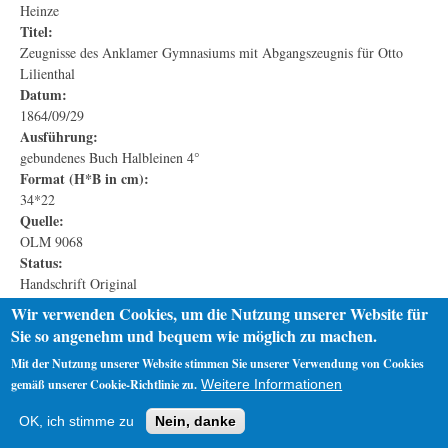
Heinze
Titel:
Zeugnisse des Anklamer Gymnasiums mit Abgangszeugnis für Otto
Lilienthal
Datum:
1864/09/29
Ausführung:
gebundenes Buch Halbleinen 4°
Format (H*B in cm):
34*22
Quelle:
OLM 9068
Status:
Handschrift Original
Digitalisate:
Wir verwenden Cookies, um die Nutzung unserer Website für
Transkript (pdf 122 KB)
,
Digitalisat (pdf 614
Sie so angenehm und bequem wie möglich zu machen.
KB)
Mit der Nutzung unserer Website stimmen Sie unserer Verwendung von Cookies
gemäß unserer Cookie-Richtlinie zu.
Weitere Informationen
Startseite
Datenschutz
Impressum
OK, ich stimme zu
Nein, danke