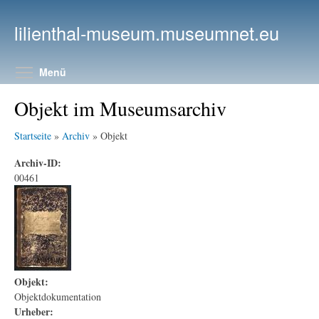
Direkt zum Inhalt
lilienthal-museum.museumnet.eu
Menüsichtbarkeit umschalten
Menü
Objekt im Museumsarchiv
Startseite
»
Archiv
» Objekt
Archiv-ID:
00461
Objekt:
Objektdokumentation
Urheber: