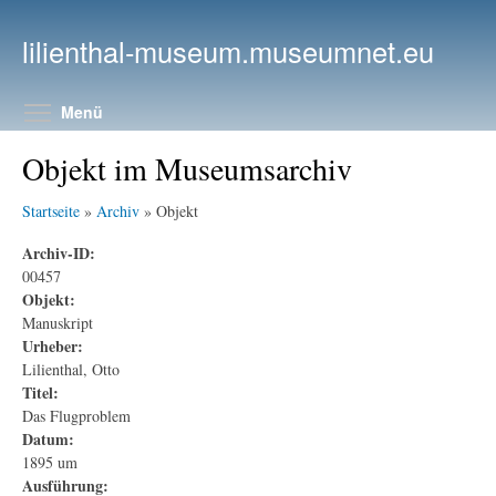
Direkt zum Inhalt
lilienthal-museum.museumnet.eu
Menüsichtbarkeit umschalten
Menü
Objekt im Museumsarchiv
Startseite
»
Archiv
» Objekt
Archiv-ID:
00457
Objekt:
Manuskript
Urheber:
Lilienthal, Otto
Titel:
Das Flugproblem
Datum:
1895 um
Ausführung: