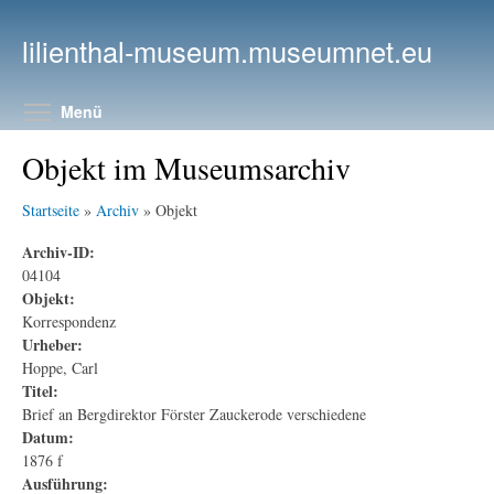
Direkt zum Inhalt
lilienthal-museum.museumnet.eu
Menüsichtbarkeit umschalten
Menü
Objekt im Museumsarchiv
Startseite
»
Archiv
» Objekt
Archiv-ID:
04104
Objekt:
Korrespondenz
Urheber:
Hoppe, Carl
Titel:
Brief an Bergdirektor Förster Zauckerode verschiedene
Datum:
1876 f
Ausführung: