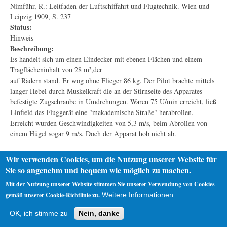
Nimführ, R.: Leitfaden der Luftschiffahrt und Flugtechnik. Wien und
Leipzig 1909, S. 237
Status:
Hinweis
Beschreibung:
Es handelt sich um einen Eindecker mit ebenen Flächen und einem
Tragflächeninhalt von 28 m²,der
auf Rädern stand. Er wog ohne Flieger 86 kg. Der Pilot brachte mittels
langer Hebel durch Muskelkraft die an der Stirnseite des Apparates
befestigte Zugschraube in Umdrehungen. Waren 75 U/min erreicht, ließ
Linfield das Fluggerät eine "makademische Straße" herabrollen.
Erreicht wurden Geschwindigkeiten von 5,3 m/s, beim Abrollen von
einem Hügel sogar 9 m/s. Doch der Apparat hob nicht ab.
Wir verwenden Cookies, um die Nutzung unserer Website für
Sie so angenehm und bequem wie möglich zu machen.
Mit der Nutzung unserer Website stimmen Sie unserer Verwendung von Cookies
gemäß unserer Cookie-Richtlinie zu.
Weitere Informationen
Startseite
Datenschutz
Impressum
OK, ich stimme zu
Nein, danke