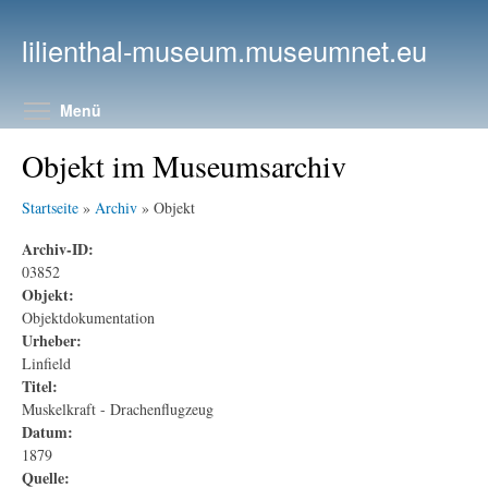
Direkt zum Inhalt
lilienthal-museum.museumnet.eu
Menüsichtbarkeit umschalten
Menü
Objekt im Museumsarchiv
Startseite
»
Archiv
» Objekt
Archiv-ID:
03852
Objekt:
Objektdokumentation
Urheber:
Linfield
Titel:
Muskelkraft - Drachenflugzeug
Datum:
1879
Quelle: