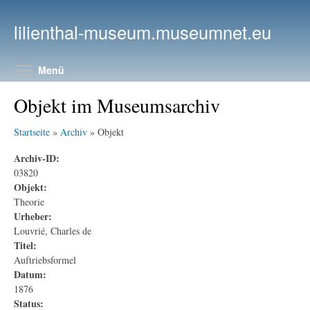
Direkt zum Inhalt
lilienthal-museum.museumnet.eu
Menüsichtbarkeit umschalten
Menü
Objekt im Museumsarchiv
Startseite
»
Archiv
» Objekt
Archiv-ID:
03820
Objekt:
Theorie
Urheber:
Louvrié, Charles de
Titel:
Auftriebsformel
Datum:
1876
Status: