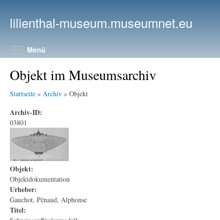
Direkt zum Inhalt
lilienthal-museum.museumnet.eu
Menüsichtbarkeit umschalten
Menü
Objekt im Museumsarchiv
Startseite
»
Archiv
» Objekt
Archiv-ID:
03801
Objekt:
Objektdokumentation
Urheber:
Gauchot, Pénaud, Alphonse
Titel: