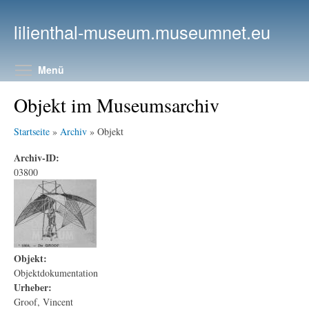
Direkt zum Inhalt
lilienthal-museum.museumnet.eu
Menüsichtbarkeit umschalten
Menü
Objekt im Museumsarchiv
Startseite
»
Archiv
» Objekt
Archiv-ID:
03800
Objekt:
Objektdokumentation
Urheber:
Groof, Vincent