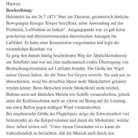
Hinweis
Beschreibung:
Helmholtz las am 26.7.1873 "über ein Theorem, geometrisch ähnliche
Bewegungen flüssiger Körper betreffend, nebst Anwendung auf das
Problemn, Luftballons zu lenken". Ausgangspunkt war, es gab keine
gesicherten und übereinstimmenden theoretischen Aussagen zur
Luftfahrt. Er hatte einer Kommission vorgestanden und legte die
wesentlichen Resultate vor.
Er ging den damals häufig beschrittenen Weg der Ähnlichkeitstheorie
zur Schiffahrt und war um eine mathematisch exakte Übertragung von
Beobachtungsresultaten auf Luftfahrt bemüht. Die Größe der Vögel
müsse Grenze haben, die die Natur bei Geyern erreicht. Sie sind nur zu
überschreiten, wenn bei derselben Masse mehr Muskelarbeit geleistet
werden könne. Beim Menschen würde Muskelkraft nicht reichen.
Ballone seien mit ähnlichen Mitteln wie Schiffe voranzutreiben, jedoch
seien die Kraftmaschinen noch zu schwer im Bezug auf die Leistung,
um einen Ballon gegen mäßigen Wind voranzutreiben.
Bei zunehmender Größe des Flugkörpers steige die Schwebearbeit viel
bedeutender als das Körpervolumen und damit die Muskulatur, welche
diese Arbeit leisten soll. "Unter diesen Umständen ist es kaum als
wahrscheinlich zu betrachten, daß der Mensch auch durch den