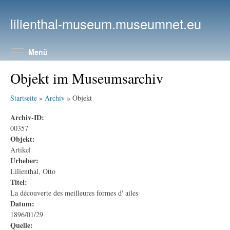
Direkt zum Inhalt
lilienthal-museum.museumnet.eu
Menüsichtbarkeit umschalten
Menü
Objekt im Museumsarchiv
Startseite
»
Archiv
» Objekt
Archiv-ID:
00357
Objekt:
Artikel
Urheber:
Lilienthal, Otto
Titel:
La découverte des meilleures formes d' ailes
Datum:
1896/01/29
Quelle: