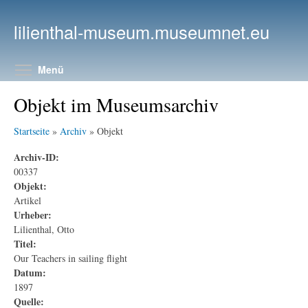
Direkt zum Inhalt
lilienthal-museum.museumnet.eu
Menüsichtbarkeit umschalten
Menü
Objekt im Museumsarchiv
Startseite
»
Archiv
» Objekt
Archiv-ID:
00337
Objekt:
Artikel
Urheber:
Lilienthal, Otto
Titel:
Our Teachers in sailing flight
Datum:
1897
Quelle: