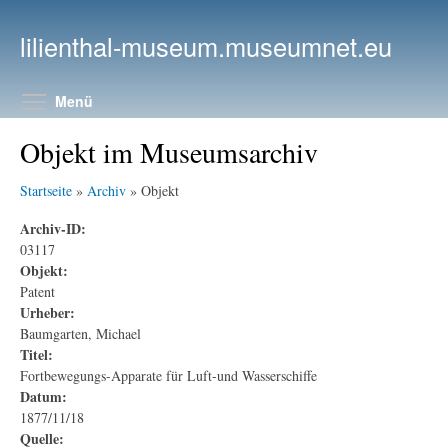
Direkt zum Inhalt
lilienthal-museum.museumnet.eu
Menüsichtbarkeit umschalten
Menü
Objekt im Museumsarchiv
Startseite
»
Archiv
» Objekt
Archiv-ID:
03117
Objekt:
Patent
Urheber:
Baumgarten, Michael
Titel:
Fortbewegungs-Apparate für Luft-und Wasserschiffe
Datum:
1877/11/18
Quelle: