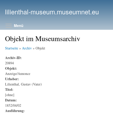
Direkt zum Inhalt
lilienthal-museum.museumnet.eu
Menüsichtbarkeit umschalten
Menü
Objekt im Museumsarchiv
Startseite
»
Archiv
» Objekt
Archiv-ID:
20894
Objekt:
Anzeige/Annonce
Urheber:
Lilienthal, Gustav (Vater)
Titel:
[ohne]
Datum:
1852/04/02
Ausführung: