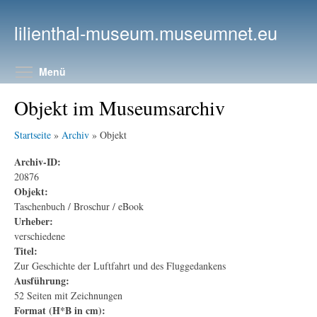
Direkt zum Inhalt
lilienthal-museum.museumnet.eu
Menüsichtbarkeit umschalten
Menü
Objekt im Museumsarchiv
Startseite
»
Archiv
» Objekt
Archiv-ID:
20876
Objekt:
Taschenbuch / Broschur / eBook
Urheber:
verschiedene
Titel:
Zur Geschichte der Luftfahrt und des Fluggedankens
Ausführung:
52 Seiten mit Zeichnungen
Format (H*B in cm):