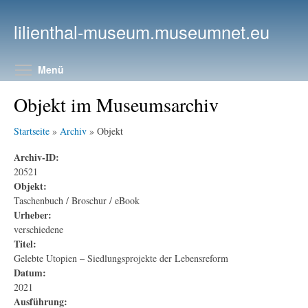
Direkt zum Inhalt
lilienthal-museum.museumnet.eu
Menüsichtbarkeit umschalten
Menü
Objekt im Museumsarchiv
Startseite
»
Archiv
» Objekt
Archiv-ID:
20521
Objekt:
Taschenbuch / Broschur / eBook
Urheber:
verschiedene
Titel:
Gelebte Utopien – Siedlungsprojekte der Lebensreform
Datum:
2021
Ausführung: