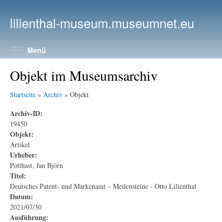
Direkt zum Inhalt
lilienthal-museum.museumnet.eu
Menüsichtbarkeit umschalten
Menü
Objekt im Museumsarchiv
Startseite
»
Archiv
» Objekt
Archiv-ID:
19450
Objekt:
Artikel
Urheber:
Potthast, Jan Björn
Titel:
Deutsches Patent- und Markenamt – Meilensteine - Otto Lilienthal
Datum:
2021/07/30
Ausführung: