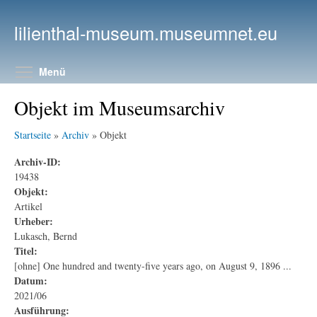
Direkt zum Inhalt
lilienthal-museum.museumnet.eu
Menüsichtbarkeit umschalten
Menü
Objekt im Museumsarchiv
Startseite
»
Archiv
» Objekt
Archiv-ID:
19438
Objekt:
Artikel
Urheber:
Lukasch, Bernd
Titel:
[ohne] One hundred and twenty-five years ago, on August 9, 1896 ...
Datum:
2021/06
Ausführung: