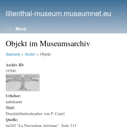
Direkt zum Inhalt
lilienthal-museum.museumnet.eu
Menüsichtbarkeit umschalten
Menü
Objekt im Museumsarchiv
Startseite
»
Archiv
» Objekt
Archiv-ID:
19300
Urheber:
unbekannt
Titel:
Drucklufthubschrauber von P. Castel
Quelle:
lm265 "La Navigation Aérienne", Seite 213