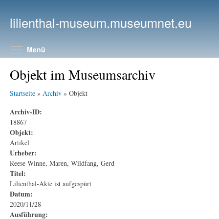
Direkt zum Inhalt
lilienthal-museum.museumnet.eu
Menüsichtbarkeit umschalten
Menü
Objekt im Museumsarchiv
Startseite
»
Archiv
» Objekt
Archiv-ID:
18867
Objekt:
Artikel
Urheber:
Reese-Winne, Maren, Wildfang, Gerd
Titel:
Lilienthal-Akte ist aufgespürt
Datum:
2020/11/28
Ausführung: