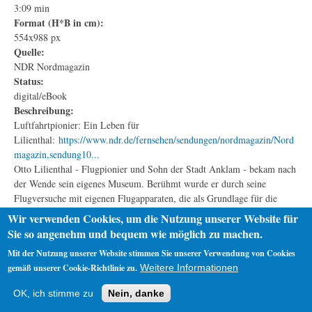
3:09 min
Format (H*B in cm):
554x988 px
Quelle:
NDR Nordmagazin
Status:
digital/eBook
Beschreibung:
Luftfahrtpionier: Ein Leben für
Lilienthal:
https://www.ndr.de/fernsehen/sendungen/nordmagazin/Nord
magazin,sendung10...
Otto Lilienthal - Flugpionier und Sohn der Stadt Anklam - bekam nach
der Wende sein eigenes Museum. Berühmt wurde er durch seine
Flugversuche mit eigenen Flugapparaten, die als Grundlage für die
gesamte heutige Luftfahrt gelten. Das Anklamer Museum zeigt aber
Wir verwenden Cookies, um die Nutzung unserer Website für
Lilienthal nicht nur als Vorreiter auf diesem einen Gebiet.
Sie so angenehm und bequem wie möglich zu machen.
Mit der Nutzung unserer Website stimmen Sie unserer Verwendung von Cookies
gemäß unserer Cookie-Richtlinie zu.
Weitere Informationen
Startseite
Datenschutz
Impressum
OK, ich stimme zu
Nein, danke