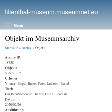
Direkt zum Inhalt
lilienthal-museum.museumnet.eu
Menüsichtbarkeit umschalten
Menü
Objekt im Museumsarchiv
Startseite
»
Archiv
» Objekt
Archiv-ID:
18738
Objekt:
Video/Film
Urheber:
Vitense, Birgit, Busse, Peter, Lukasch, Bernd
Titel:
Ein Berufsleben im Dienste Otto Lilienthals
Datum:
2020/02/26
Ausführung: