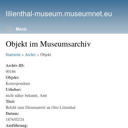
Direkt zum Inhalt
lilienthal-museum.museumnet.eu
Menüsichtbarkeit umschalten
Menü
Objekt im Museumsarchiv
Startseite
»
Archiv
» Objekt
Archiv-ID:
00186
Objekt:
Korrespondenz
Urheber:
nicht näher bekannt, Amt
Titel:
Befehl zum Dienstantritt an Otto Lilienthal
Datum:
1876/02/24
Ausführung: