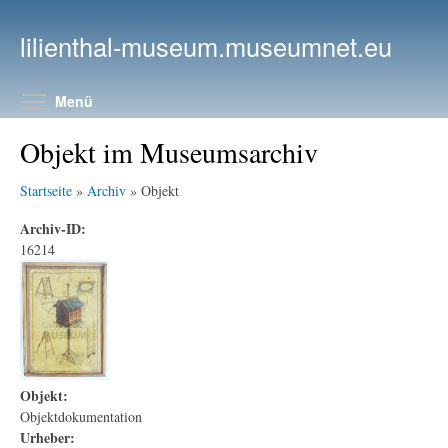
Direkt zum Inhalt
lilienthal-museum.museumnet.eu
Menüsichtbarkeit umschalten
Menü
Objekt im Museumsarchiv
Startseite
»
Archiv
» Objekt
Archiv-ID:
16214
Objekt:
Objektdokumentation
Urheber: