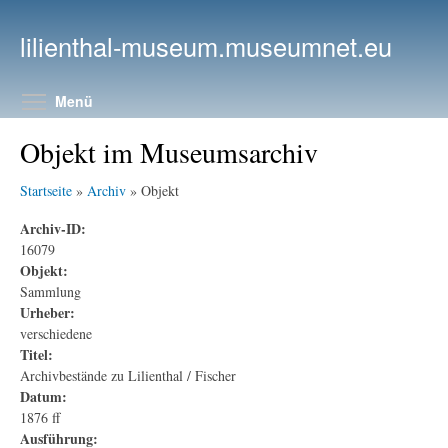
Direkt zum Inhalt
lilienthal-museum.museumnet.eu
Menüsichtbarkeit umschalten
Menü
Objekt im Museumsarchiv
Startseite
»
Archiv
» Objekt
Archiv-ID:
16079
Objekt:
Sammlung
Urheber:
verschiedene
Titel:
Archivbestände zu Lilienthal / Fischer
Datum:
1876 ff
Ausführung: