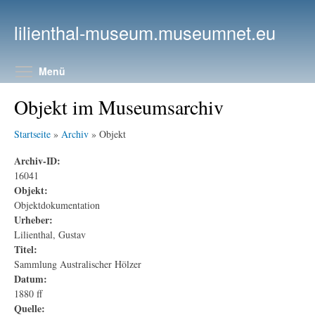
Direkt zum Inhalt
lilienthal-museum.museumnet.eu
Menüsichtbarkeit umschalten
Menü
Objekt im Museumsarchiv
Startseite
»
Archiv
» Objekt
Archiv-ID:
16041
Objekt:
Objektdokumentation
Urheber:
Lilienthal, Gustav
Titel:
Sammlung Australischer Hölzer
Datum:
1880 ff
Quelle: