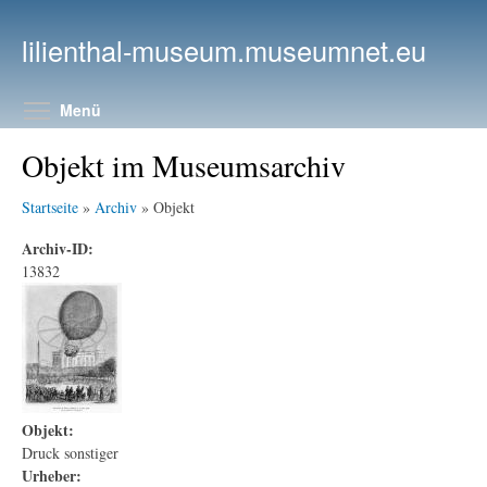
Direkt zum Inhalt
lilienthal-museum.museumnet.eu
Menüsichtbarkeit umschalten
Menü
Objekt im Museumsarchiv
Startseite
»
Archiv
» Objekt
Archiv-ID:
13832
Objekt:
Druck sonstiger
Urheber: