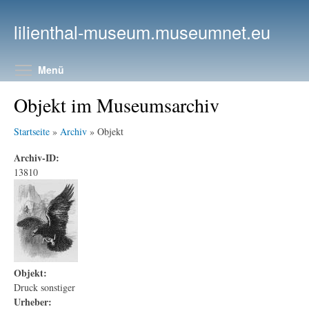
Direkt zum Inhalt
lilienthal-museum.museumnet.eu
Menüsichtbarkeit umschalten
Menü
Objekt im Museumsarchiv
Startseite
»
Archiv
» Objekt
Archiv-ID:
13810
Objekt:
Druck sonstiger
Urheber: