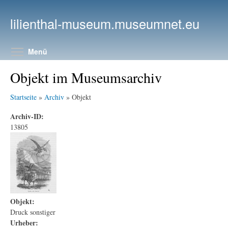
Direkt zum Inhalt
lilienthal-museum.museumnet.eu
Menüsichtbarkeit umschalten
Menü
Objekt im Museumsarchiv
Startseite
»
Archiv
» Objekt
Archiv-ID:
13805
Objekt:
Druck sonstiger
Urheber: