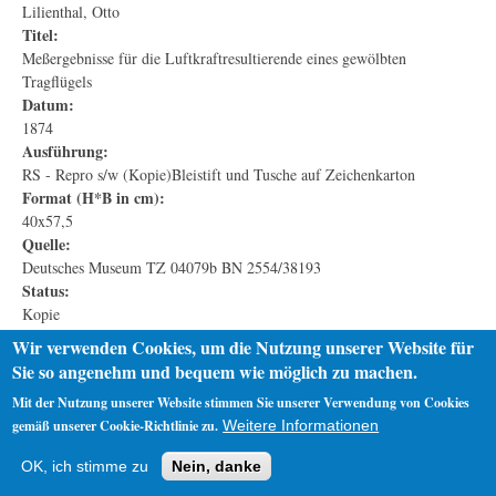
Lilienthal, Otto
Titel:
Meßergebnisse für die Luftkraftresultierende eines gewölbten
Tragflügels
Datum:
1874
Ausführung:
RS - Repro s/w (Kopie)Bleistift und Tusche auf Zeichenkarton
Format (H*B in cm):
40x57,5
Quelle:
Deutsches Museum TZ 04079b BN 2554/38193
Status:
Kopie
Wir verwenden Cookies, um die Nutzung unserer Website für
Sie so angenehm und bequem wie möglich zu machen.
Mit der Nutzung unserer Website stimmen Sie unserer Verwendung von Cookies
gemäß unserer Cookie-Richtlinie zu.
Weitere Informationen
Startseite
Datenschutz
Impressum
OK, ich stimme zu
Nein, danke