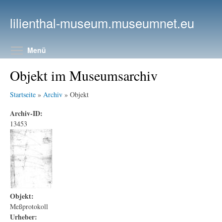
Direkt zum Inhalt
lilienthal-museum.museumnet.eu
Menüsichtbarkeit umschalten
Menü
Objekt im Museumsarchiv
Startseite
»
Archiv
» Objekt
Archiv-ID:
13453
Objekt:
Meßprotokoll
Urheber: