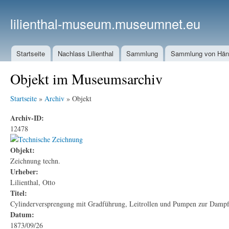
lilienthal-museum.museumnet.eu
Startseite
Nachlass Lilienthal
Sammlung
Sammlung von Häng
Objekt im Museumsarchiv
Startseite
»
Archiv
» Objekt
Archiv-ID:
12478
Objekt:
Zeichnung techn.
Urheber:
Lilienthal, Otto
Titel:
Cylinderversprengung mit Gradführung, Leitrollen und Pumpen zur Dampf
Datum:
1873/09/26