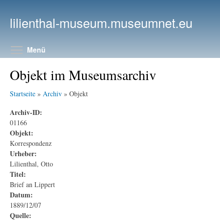
Direkt zum Inhalt
lilienthal-museum.museumnet.eu
Menüsichtbarkeit umschalten
Menü
Objekt im Museumsarchiv
Startseite
»
Archiv
» Objekt
Archiv-ID:
01166
Objekt:
Korrespondenz
Urheber:
Lilienthal, Otto
Titel:
Brief an Lippert
Datum:
1889/12/07
Quelle: