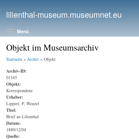
Direkt zum Inhalt
lilienthal-museum.museumnet.eu
Menüsichtbarkeit umschalten
Menü
Objekt im Museumsarchiv
Startseite
»
Archiv
» Objekt
Archiv-ID:
01165
Objekt:
Korrespondenz
Urheber:
Lippert, P. Wenzel
Titel:
Brief an Lilienthal
Datum:
1889/12/04
Quelle: