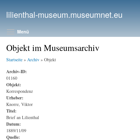
Direkt zum Inhalt
lilienthal-museum.museumnet.eu
Menüsichtbarkeit umschalten
Menü
Objekt im Museumsarchiv
Startseite
»
Archiv
» Objekt
Archiv-ID:
01160
Objekt:
Korrespondenz
Urheber:
Knorre, Viktor
Titel:
Brief an Lilienthal
Datum:
1889/11/09
Quelle: