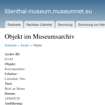
lilienthal-museum.museumnet.eu
Startseite
Nachlass Lilienthal
Sammlung
Sammlung von Häng
Objekt im Museumsarchiv
Startseite
»
Archiv
» Objekt
Archiv-ID:
01144
Objekt:
Korrespondenz
Urheber:
Lilienthal, Otto
Titel:
Brief an Means
Datum:
1896/05/28
Ausführung: