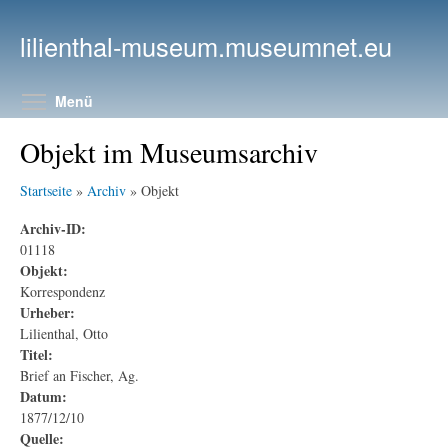
Direkt zum Inhalt
lilienthal-museum.museumnet.eu
Menüsichtbarkeit umschalten
Menü
Objekt im Museumsarchiv
Startseite
»
Archiv
» Objekt
Archiv-ID:
01118
Objekt:
Korrespondenz
Urheber:
Lilienthal, Otto
Titel:
Brief an Fischer, Ag.
Datum:
1877/12/10
Quelle: