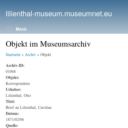
Direkt zum Inhalt
lilienthal-museum.museumnet.eu
Menüsichtbarkeit umschalten
Menü
Objekt im Museumsarchiv
Startseite
»
Archiv
» Objekt
Archiv-ID:
01068
Objekt:
Korrespondenz
Urheber:
Lilienthal, Otto
Titel:
Brief an Lilienthal, Caroline
Datum:
1871/02/06
Quelle: