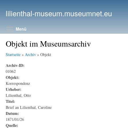
Direkt zum Inhalt
lilienthal-museum.museumnet.eu
Menüsichtbarkeit umschalten
Menü
Objekt im Museumsarchiv
Startseite
»
Archiv
» Objekt
Archiv-ID:
01062
Objekt:
Korrespondenz
Urheber:
Lilienthal, Otto
Titel:
Brief an Lilienthal, Caroline
Datum:
1871/01/26
Quelle: