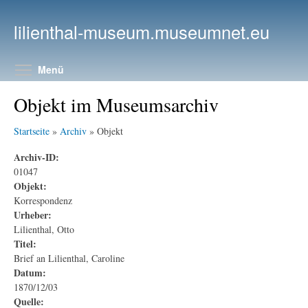
Direkt zum Inhalt
lilienthal-museum.museumnet.eu
Menüsichtbarkeit umschalten
Menü
Objekt im Museumsarchiv
Startseite
»
Archiv
» Objekt
Archiv-ID:
01047
Objekt:
Korrespondenz
Urheber:
Lilienthal, Otto
Titel:
Brief an Lilienthal, Caroline
Datum:
1870/12/03
Quelle: