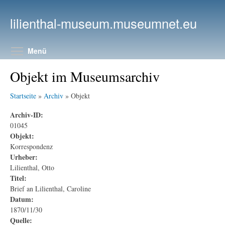
Direkt zum Inhalt
lilienthal-museum.museumnet.eu
Menüsichtbarkeit umschalten
Menü
Objekt im Museumsarchiv
Startseite
»
Archiv
» Objekt
Archiv-ID:
01045
Objekt:
Korrespondenz
Urheber:
Lilienthal, Otto
Titel:
Brief an Lilienthal, Caroline
Datum:
1870/11/30
Quelle: