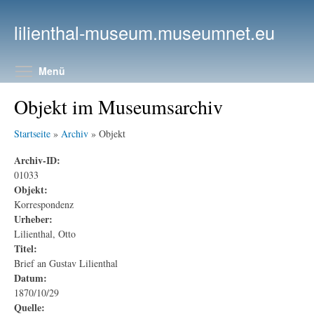
Direkt zum Inhalt
lilienthal-museum.museumnet.eu
Menüsichtbarkeit umschalten
Menü
Objekt im Museumsarchiv
Startseite
»
Archiv
» Objekt
Archiv-ID:
01033
Objekt:
Korrespondenz
Urheber:
Lilienthal, Otto
Titel:
Brief an Gustav Lilienthal
Datum:
1870/10/29
Quelle: