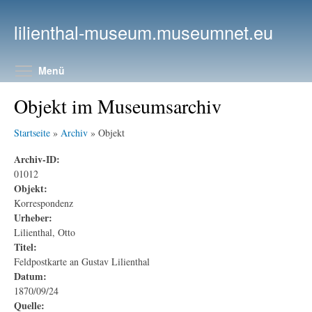
Direkt zum Inhalt
lilienthal-museum.museumnet.eu
Menüsichtbarkeit umschalten
Menü
Objekt im Museumsarchiv
Startseite
»
Archiv
» Objekt
Archiv-ID:
01012
Objekt:
Korrespondenz
Urheber:
Lilienthal, Otto
Titel:
Feldpostkarte an Gustav Lilienthal
Datum:
1870/09/24
Quelle: