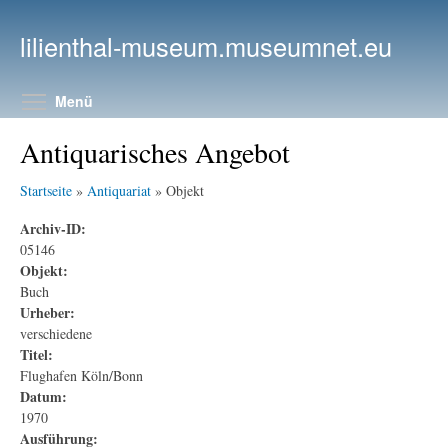
Direkt zum Inhalt
lilienthal-museum.museumnet.eu
Menüsichtbarkeit umschalten
Menü
Antiquarisches Angebot
Startseite
»
Antiquariat
» Objekt
Archiv-ID:
05146
Objekt:
Buch
Urheber:
verschiedene
Titel:
Flughafen Köln/Bonn
Datum:
1970
Ausführung: