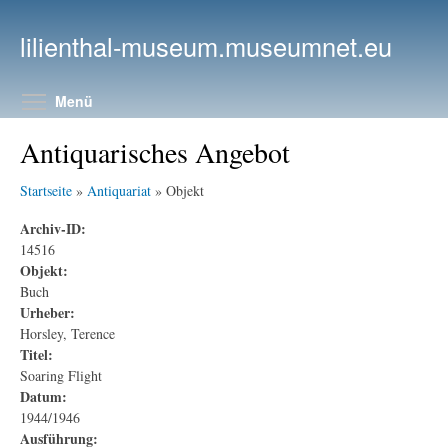
Direkt zum Inhalt
lilienthal-museum.museumnet.eu
Menüsichtbarkeit umschalten
Menü
Antiquarisches Angebot
Startseite
»
Antiquariat
» Objekt
Archiv-ID:
14516
Objekt:
Buch
Urheber:
Horsley, Terence
Titel:
Soaring Flight
Datum:
1944/1946
Ausführung: