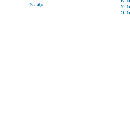
19. J
Sonstige
20. J
21. J