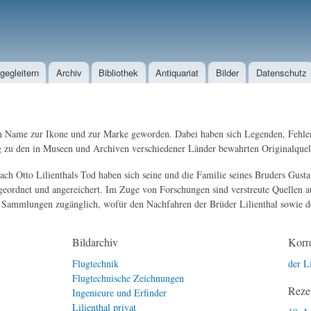
Direkt zum Inhalt
egleitern
Archiv
Bibliothek
Antiquariat
Bilder
Datenschutz
 sein Name zur Ikone und zur Marke geworden. Dabei haben sich Legenden, Fehle
ang zu den in Museen und Archiven verschiedener Länder bewahrten Originalque
. Nach Otto Lilienthals Tod haben sich seine und die Familie seines Bruders Gu
eordnet und angereichert. Im Zuge von Forschungen sind verstreute Quellen au
n Sammlungen zugänglich, wofür den Nachfahren der Brüder Lilienthal sowie den
Bildarchiv
Korr
Flugtechnik
der Li
Flugtechnische Zeichnungen
Reze
Ingenieure und Erfinder
Lilienthal privat