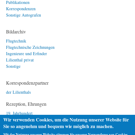
Publikationen
Korrespondenzen
Sonstige Autografen
Bildarchiv
Flugtechnik
Flugtechnische Zeichnungen
Ingenieure und Erfinder
Lilienthal privat
Sonstige
Korrespondenzpartner
der Lilienthals
Rezeption, Ehrungen
19. Jahrhundert
Wir verwenden Cookies, um die Nutzung unserer Website für
20. Jahrhundert
Sie so angenehm und bequem wie möglich zu machen.
21. Jahrhundert
Mit der Nutzung unserer Website stimmen Sie unserer Verwendung von Cookies